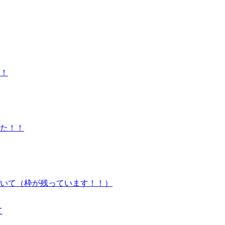
！
た！！
いて（枠が残っています！！）
て