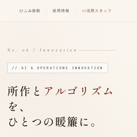
ひふみ旅館
/
採用情報
/
AI活用スタッフ
No. 06 / Innovation
// AI & OPERATIONS INNOVATION
所作と
アルゴリズム
を、
ひとつの暖簾に。