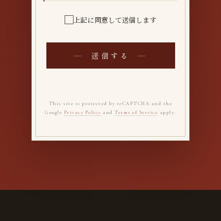
上記に同意して送信します
送信する
This site is protected by reCAPTCHA and the
Google
Privacy Policy
and
Terms of Service
apply.