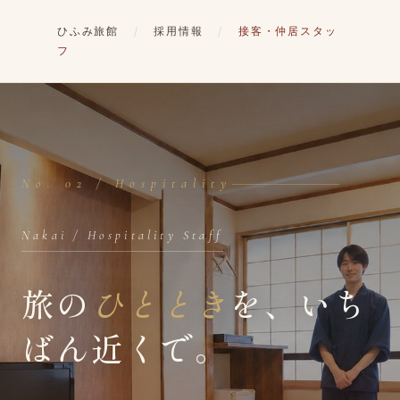
ひふみ旅館
/
採用情報
/
接客・仲居スタッ
フ
No. 02 / Hospitality
Nakai / Hospitality Staff
旅の
ひととき
を、いち
ばん近くで。