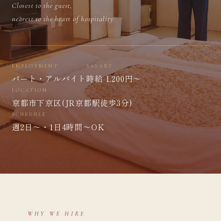
Closest to the guest,
nearest to the heart of hospitality.
EMPLOYMENT
SALARY
パート・アルバイト
時給 1,200円〜
LOCATION
京都市下京区(JR京都駅徒歩3分)
SCHEDULE
週2日〜・1日4時間〜OK
WHY WE HIRE