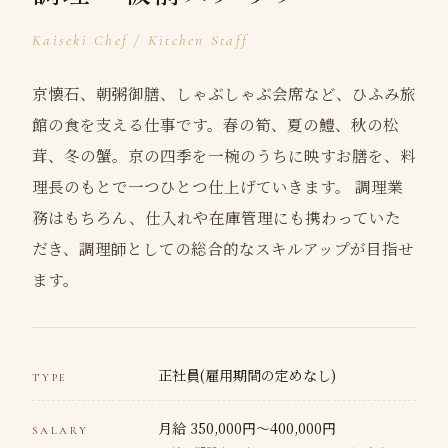
Kaiseki Chef / Kitchen Staff
京懐石、朝粥御膳、しゃぶしゃぶ会席など、ひふみ旅
館の食を支える仕事です。春の筍、夏の鱧、秋の松
茸、冬の蟹。京の四季を一椀のうちに映すお膳を、料
理長のもとで一つひとつ仕上げていきます。 調理業
務はもちろん、仕入れや在庫管理にも携わっていた
だき、調理師としての総合的なスキルアップが目指せ
ます。
正社員(雇用期間の定めなし)
TYPE
月給 350,000円〜400,000円
SALARY