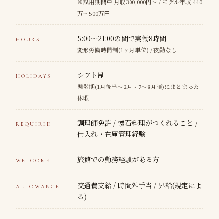
※試用期間中 月収300,000円〜 / モデル年収 440
万〜500万円
5:00〜21:00の間で実働8時間
HOURS
変形労働時間制(1ヶ月単位) / 夜勤なし
シフト制
HOLIDAYS
閑散期(1月後半〜2月・7〜8月頃)にまとまった
休暇
調理師免許 / 懐石料理がつくれること /
REQUIRED
仕入れ・在庫管理経験
旅館での勤務経験がある方
WELCOME
交通費支給 / 時間外手当 / 昇給(規定によ
ALLOWANCE
る)