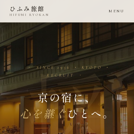
ひふみ旅館
MENU
HIFUMI RYOKAN
SINCE 1956 ・ KYOTO ・
RECRUIT
京の宿に、
心を継ぐ
ひとへ。