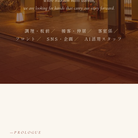
Where tradition meets warmth,
we are looking for hands that carry our story forward.
調理・板前
接客・仲居
客室係
フロント
SNS・企画
AI活用スタッフ
PROLOGUE